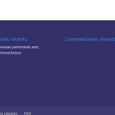
icles récents
Commentaires récent
uveau partenariat avec
forest’Action
s Légales
FAQ