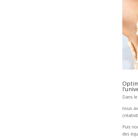
Optim
l'uni
Dans le
nous av
créativ
Puis no
des équ