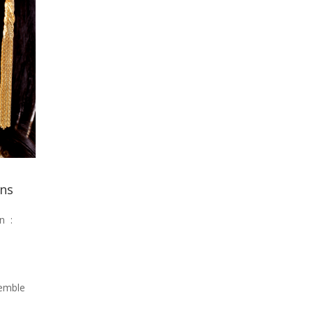
ans
n :
semble